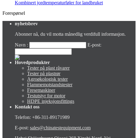
Kombinert jordtemperaturføler for landbruket
Forespørsel
nyhetsbrev
Abonner nå, du vil motta månedlig verdifull informasjon.
Navn :
E-post:
Hovedprodukter
Tester på plast råvarer
Tester på plastrør
Agroøkologisk tester
Flammemotstandstester
Fresemaskiner
Testutstyr for motor
HDPE injeksjonsfittings
Kontakt oss
Telefon: +86-311-89171989
E-post:
sales@chinatestequipment.com