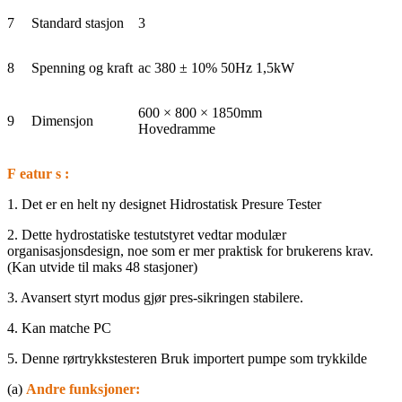
7
Standard stasjon
3
8
Spenning og kraft
ac 380 ± 10% 50Hz 1,5kW
600 × 800 × 1850mm
9
Dimensjon
Hovedramme
F
eatur
s
:
1. Det er en helt ny designet Hidrostatisk Presure Tester
2. Dette hydrostatiske testutstyret vedtar modulær
organisasjonsdesign, noe som er mer praktisk for brukerens krav.
(Kan utvide til maks 48 stasjoner)
3. Avansert styrt modus gjør pres-sikringen stabilere.
4. Kan matche PC
5. Denne rørtrykkstesteren Bruk importert pumpe som trykkilde
(a)
Andre funksjoner: