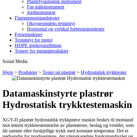
Plantefysiologisk instrument
Frø måleinstrument
Jordinstrument
Flammemotstandstester
Oksygenindeks testutstyr
Horisontal og vertikal forbrenningstester
Fresemaskiner
Testutstyr for motor
HDPE injeksjonsfittings
Testere for gummiprodukter
Sosial Media
Hjem
>
Produkter
>
Tester på plastrør
>
Hydrostatisk trykktester
Datamaskinstyrte plastrør
Hydrostatisk trykktestemaskin
XGY-D plastrør hydrostatisk trykkprøve maskin brukes til motstand
mot internt trykkbestemmelse av plastrørene, beslag og ventiler, som
får samme eller forskjellige trykk med konstant temperatur.
Det er
nødvendig for produsentene, det vitenskapelige forskningsbyrået og