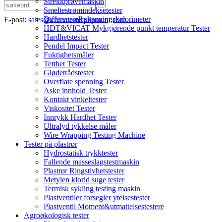
Strekkprøvemaskin
Smeltestrømindeksetester
Differensiell skanningskalorimeter
E-post:
sales@chinatestequipment.com
HDT&VICAT Mykgjørende punkt temperatur Tester
Hardhetstester
Pendel Impact Tester
Fuktighetsmåler
Tetthet Tester
Glødetrådstester
Overflate spenning Tester
Aske innhold Tester
Kontakt vinkeltester
Viskositet Tester
Innrykk Hardhet Tester
Ultralyd tykkelse måler
Wire Wrapping Testing Machine
Tester på plastrør
Hydrostatisk trykktester
Fallende masseslagstestmaskin
Plastrør Ringstivhetstester
Metylen klorid suge tester
Termisk sykling testing maskin
Plastventiler forsegler ytelsestester
Plastventil Moment&utmattelsestestere
Agroøkologisk tester