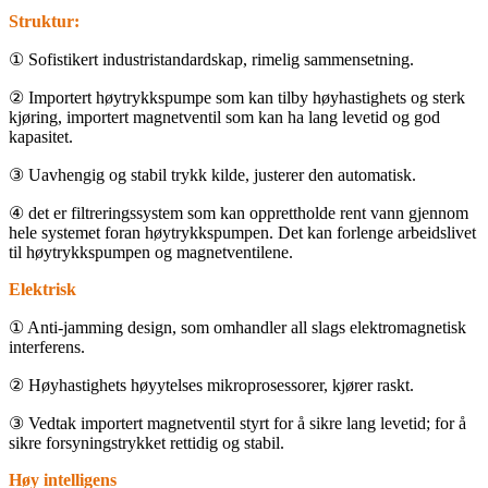
Struktur:
① Sofistikert industristandardskap, rimelig sammensetning.
② Importert høytrykkspumpe som kan tilby høyhastighets og sterk
kjøring, importert magnetventil som kan ha lang levetid og god
kapasitet.
③ Uavhengig og stabil trykk kilde, justerer den automatisk.
④ det er filtreringssystem som kan opprettholde rent vann gjennom
hele systemet foran høytrykkspumpen.
Det kan forlenge arbeidslivet
til høytrykkspumpen og magnetventilene.
Elektrisk
① Anti-jamming design, som omhandler all slags elektromagnetisk
interferens.
② Høyhastighets høyytelses mikroprosessorer, kjører raskt.
③ Vedtak importert magnetventil styrt for å sikre lang levetid;
for å
sikre forsyningstrykket rettidig og stabil.
Høy
intelligens