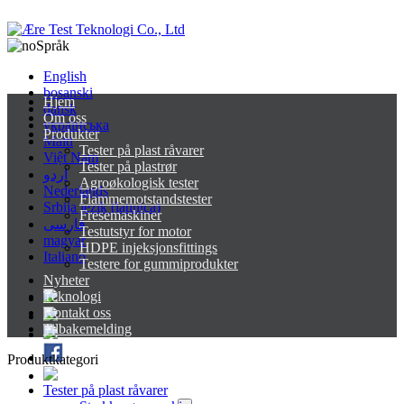
Språk
English
bosanski
Hjem
dansk
Om oss
українська
Produkter
Malti
Tester på plast råvarer
Việt Nam
Tester på plastrør
اردو
Agroøkologisk tester
Nederlands
Flammemotstandstester
Srbija jezik (latinica)
Fresemaskiner
فارسی
Testutstyr for motor
magyar
HDPE injeksjonsfittings
Italiano
Testere for gummiprodukter
Nyheter
Teknologi
Kontakt oss
Tilbakemelding
Produktkategori
Tester på plast råvarer