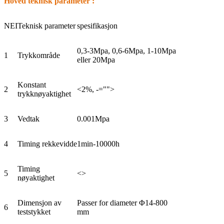
Hoved teknisk parameter
:
NEI
Teknisk parameter
spesifikasjon
0,3-3Mpa, 0,6-6Mpa, 1-10Mpa
1
Trykkområde
eller 20Mpa
Konstant
2
<2%, -="">
trykknøyaktighet
3
Vedtak
0.001Mpa
4
Timing rekkevidde
1min-10000h
Timing
5
<>
nøyaktighet
Dimensjon av
Passer for diameter Φ14-800
6
teststykket
mm