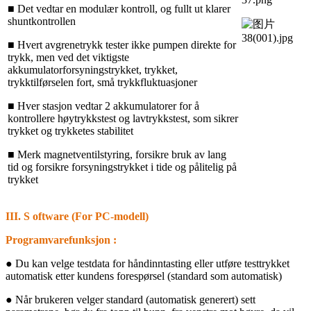
■ Det vedtar en modulær kontroll, og fullt ut klarer
shuntkontrollen
■ Hvert avgrenetrykk tester ikke pumpen direkte for
trykk, men ved det viktigste
akkumulatorforsyningstrykket, trykket,
trykktilførselen fort, små trykkfluktuasjoner
■ Hver stasjon vedtar 2 akkumulatorer for å
kontrollere høytrykkstest og lavtrykkstest, som sikrer
trykket og trykketes stabilitet
■ Merk magnetventilstyring, forsikre bruk av lang
tid og forsikre forsyningstrykket i tide og pålitelig på
trykket
III.
S
oftware (For PC-modell)
Programvarefunksjon
:
● Du kan velge testdata for håndinntasting eller utføre testtrykket
automatisk etter kundens forespørsel (standard som automatisk)
● Når brukeren velger standard (automatisk generert) sett