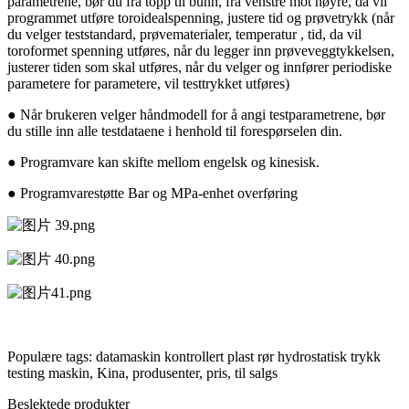
parametrene, bør du fra topp til bunn, fra venstre mot høyre, da vil
programmet utføre toroidealspenning, justere tid og prøvetrykk (når
du velger teststandard, prøvematerialer, temperatur , tid, da vil
toroformet spenning utføres, når du legger inn prøveveggtykkelsen,
justerer tiden som skal utføres, når du velger og innfører periodiske
parametere for parametere, vil testtrykket utføres)
● Når brukeren velger håndmodell for å angi testparametrene, bør
du stille inn alle testdataene i henhold til forespørselen din.
● Programvare kan skifte mellom engelsk og kinesisk.
● Programvarestøtte Bar og MPa-enhet overføring
Populære tags: datamaskin kontrollert plast rør hydrostatisk trykk
testing maskin, Kina, produsenter, pris, til salgs
Beslektede produkter