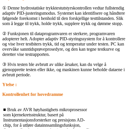
① Denne hydrostatiske trykktestutstyrskontrollen vedtar fullstendig
adaptiv PID-justeringsmodus.
Systemet kan identifisere og håndtere
følgende forekomst i henhold til den forskjellige testtilstanden.
Slik
som å legge til trykk, holde trykk, supplere trykk og dømme stopp.
② Funksjonen til dataprogramvaren er sterkere, programvaren
adopterer helt. Adopter adaptiv PID-styringssystem for å kontrollere
og vise hver testbiters trykk, tid og temperatur under testen.
PC kan
overvåke sanntidsprøveprosedyre, og den kan tegne testkurve og
deretter vise testrapporten.
③ Hvis testen ble avbrutt av ulike årsaker, kan du velge å
gjenopprette testen eller ikke, og maskinen kunne beholde dataene i
avbrutt periode.
Ytelse
:
Kontrollenhet for hovedramme
■ Bruk av AVR høyhastighets mikroprosessor
som kjernekretsstruktur, basert på
Instrumentasjonsforsterker og presisjons AD-
chip, for å utføre datainnsamlingsfunksjon,